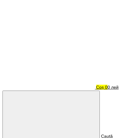
Coș
0
0 лей
Caută