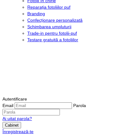
Fotolii în chirie
Reparația fotoliilor puf
Branding
Confecționare personalizată
Schimbarea umpluturii
Trade-in pentru fotolii-puf
Testare gratuită a fotoliilor
Autentificare
Email
Parola
Ai uitat parola?
Cabinet
Înregistrează-te