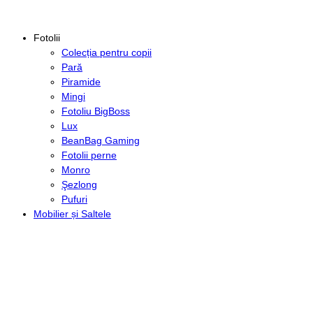
Fotolii
Colecția pentru copii
Pară
Piramide
Mingi
Fotoliu BigBoss
Lux
BeanBag Gaming
Fotolii perne
Monro
Şezlong
Pufuri
Mobilier și Saltele