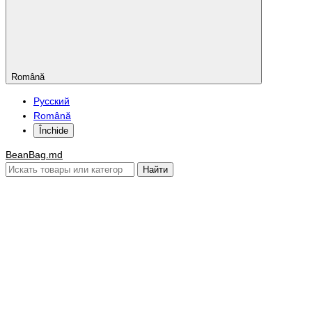
Română
Русский
Română
Închide
BeanBag.md
Найти