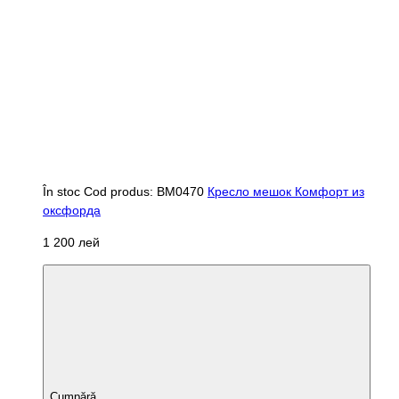
În stoc
Cod produs: BM0470
Кресло мешок Комфорт из
оксфорда
1 200 лей
Cumpără