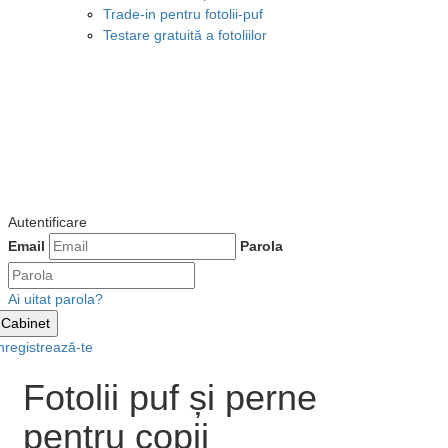
Trade-in pentru fotolii-puf
Testare gratuită a fotoliilor
Autentificare
Email
Parola
Ai uitat parola?
Cabinet
nregistrează-te
Fotolii puf și perne
pentru copii