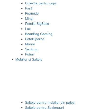
Colecția pentru copii
Pară
Piramide
Mingi
Fotoliu BigBoss
Lux
BeanBag Gaming
Fotolii perne
Monro
Şezlong
Pufuri
Mobilier și Saltele
Saltele pentru mobilier din paleți
Saltele pentru Șezlonguri