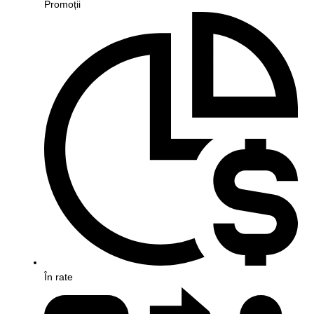
Promoții
În rate