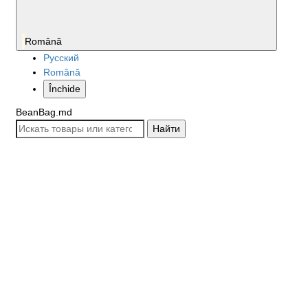
Română
Русский
Română
Închide
BeanBag.md
Найти