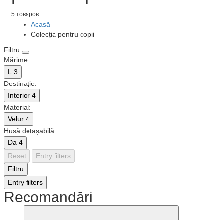
5 товаров
Acasă
Colecția pentru copii
Filtru
Mărime
L
3
Destinație:
Interior
4
Material:
Velur
4
Husă detașabilă:
Da
4
Reset
Entry filters
Filtru
Entry filters
Recomandări