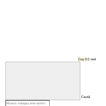
Coș
0
0 лей
Caută