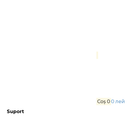
Coș
0
0 лей
Suport