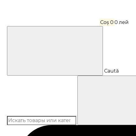
Coș
0
0 лей
Caută