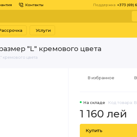
рантия
Контакты
Поддержка
+373 (69) 
Рассрочка
Услуги
 размер "L" кремового цвета
L" кремового цвета
В избранное
В
На складе
Код товара: 
1 160 лей
Купить