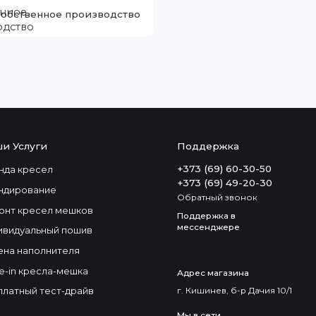
обственное производство
и Услуги
Поддержка
+373 (69) 60-30-50
нда кресел
+373 (69) 49-20-30
ндирование
Обратный звонок
онт кресел мешков
Поддержка в
мессенджере
ивидуальный пошив
ена наполнителя
e-in кресла-мешка
Адрес магазина
г. Кишинев, б-р Дачия 10/1
платный тест-драйв
Мы в сети