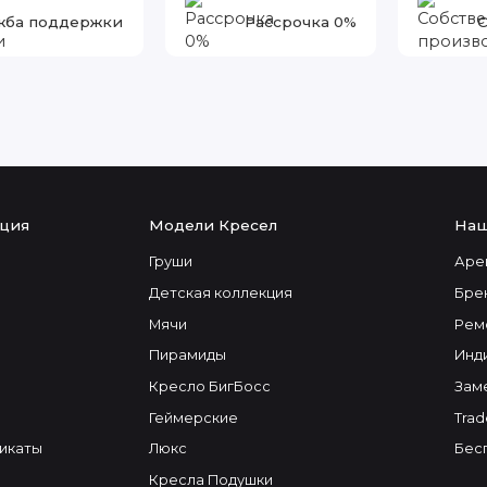
жба поддержки
Рассрочка 0%
С
ция
Модели Кресел
Наш
Груши
Аре
Детская коллекция
Бре
Мячи
Рем
Пирамиды
Инд
Кресло БигБосс
Зам
Геймерские
Trad
икаты
Люкс
Бес
Кресла Подушки