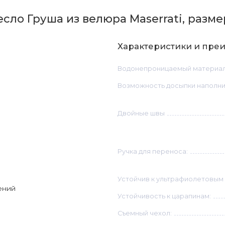
ло Груша из велюра Maserrati, размер
Характеристики и пре
Водонепроницаемый материа
Возможность досыпки наполни
Двойные швы
Ручка для переноса:
Устойчив к ультрафиолетовым
ений
Устойчивость к царапинам:
Съемный чехол: