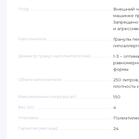
Уход:
Внешний че
машинке пр
Запрещено 
и агрессив
Наполнитель:
Гранулы пе
гипоаллерг
Диаметр гранул наполнителя (мм):
1-3 – оптим
равномерн
формы
Объем наполнителя:
250 литров
плотность 
Максимальная нагрузка (кг):
150
Вес (кг):
4
Упаковка:
Полиэтиле
Гарантия (месяцы):
24