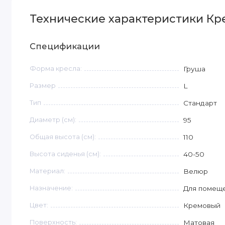
Технические характеристики Крес
Спецификации
Форма кресла:
Груша
Размер
L
Тип
Стандарт
Диаметр (см):
95
Общая высота (см):
110
Высота сиденья (см):
40-50
Материал:
Велюр
Назначение:
Для помещ
Цвет:
Кремовый
Поверхность:
Матовая