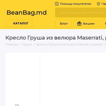
Помощь покупателю
Га
BeanBag.md
Блог
Акции
КАТАЛОГ
Кресло Груша из велюра Maserrati,
Главная
Груши
Кресло Груша из велюра Maserrati, размер "