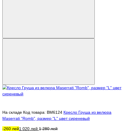
На складе
Код товара: BM6124
Кресло Груша из велюра
Maserrati "Romb", размер "L" цвет сиреневый
-260 лей
1 020 лей
1 280 лей