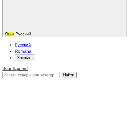
Язык
Русский
Русский
Română
Закрыть
BeanBag.md
Найти