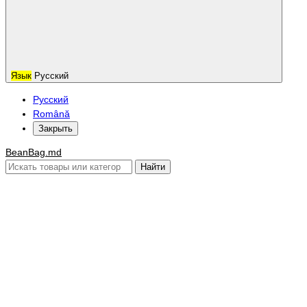
Язык
Русский
Русский
Română
Закрыть
BeanBag.md
Найти