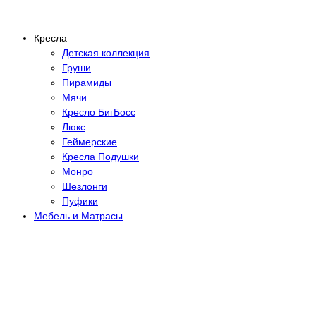
Кресла
Детская коллекция
Груши
Пирамиды
Мячи
Кресло БигБосс
Люкс
Геймерские
Кресла Подушки
Монро
Шезлонги
Пуфики
Мебель и Матрасы