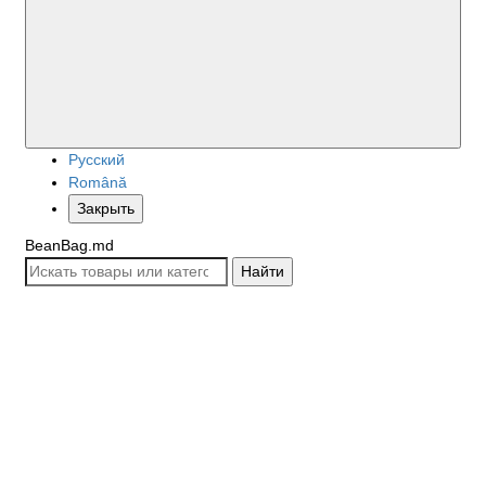
Русский
Română
Закрыть
BeanBag.md
Найти