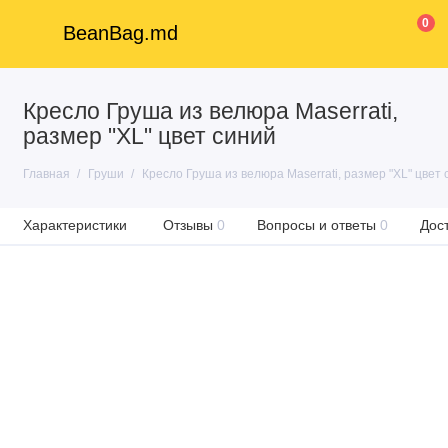
0
BeanBag.md
Кресло Груша из велюра Maserrati,
размер "XL" цвет синий
Главная
Груши
Кресло Груша из велюра Maserrati, размер "XL" цвет 
Характеристики
Отзывы
0
Вопросы и ответы
0
Дос