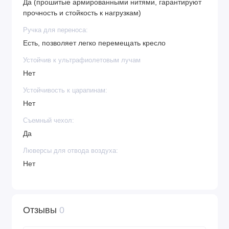
Да (прошитые армированными нитями, гарантируют
прочность и стойкость к нагрузкам)
Ручка для переноса:
Есть, позволяет легко перемещать кресло
Устойчив к ультрафиолетовым лучам
Нет
Устойчивость к царапинам:
Нет
Съемный чехол:
Да
Люверсы для отвода воздуха:
Нет
Отзывы
0