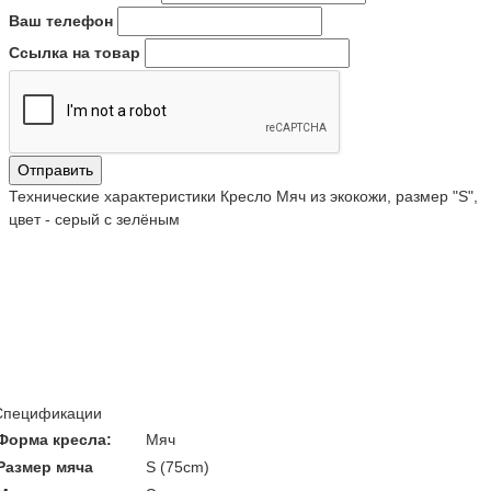
Ваш телефон
Ссылка на товар
Отправить
Технические характеристики Кресло Мяч из экокожи, размер "S",
цвет - серый с зелёным
Спецификации
Форма кресла:
Мяч
Размер мяча
S (75cm)