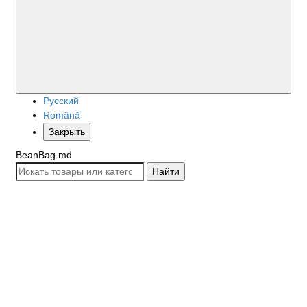
Русский
Română
Закрыть
BeanBag.md
Найти