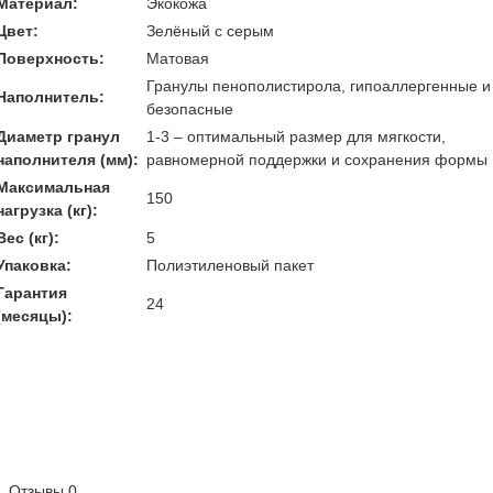
Материал:
Экокожа
Цвет:
Зелёный с серым
Поверхность:
Матовая
Гранулы пенополистирола, гипоаллергенные и
Наполнитель:
безопасные
Диаметр гранул
1-3 – оптимальный размер для мягкости,
наполнителя (мм):
равномерной поддержки и сохранения формы
Максимальная
150
нагрузка (кг):
Вес (кг):
5
Упаковка:
Полиэтиленовый пакет
Гарантия
24
(месяцы):
Отзывы
0