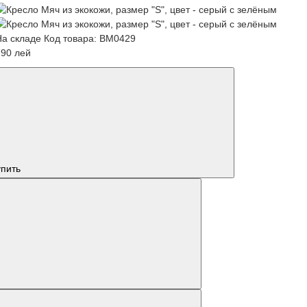
На складе
Код товара: BM0429
790 лей
упить