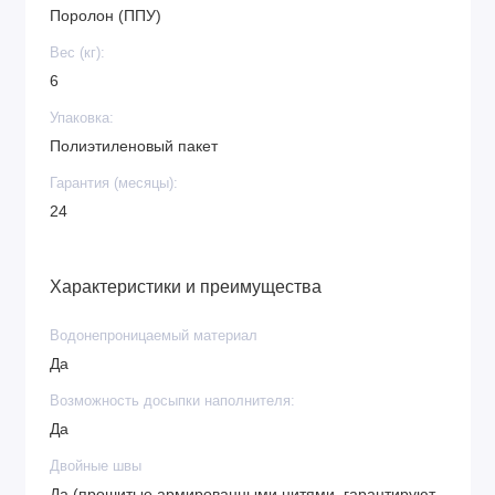
Поролон (ППУ)
Вес (кг):
6
Упаковка:
Полиэтиленовый пакет
Гарантия (месяцы):
24
Характеристики и преимущества
Водонепроницаемый материал
Да
Возможность досыпки наполнителя:
Да
Двойные швы
Да (прошитые армированными нитями, гарантируют