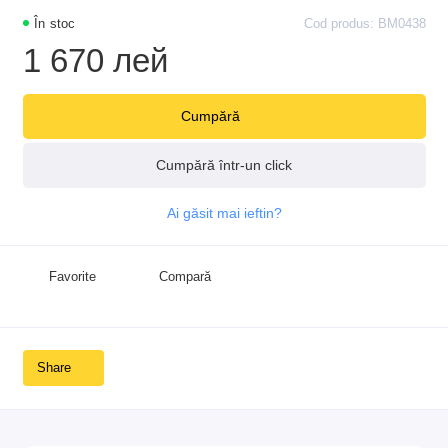
În stoc
Cod produs: BM0438
1 670 лей
Cumpără
Cumpără într-un click
Ai găsit mai ieftin?
Favorite
Compară
Share