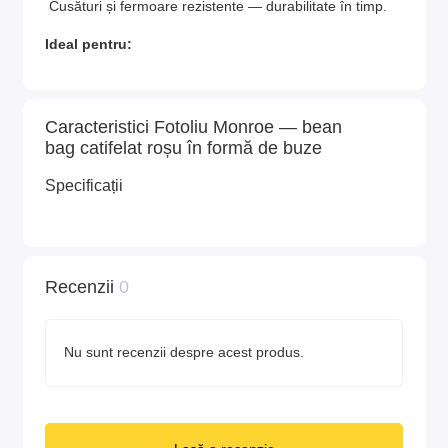
Cusături și fermoare rezistente — durabilitate în timp.
Ideal pentru:
- cadouri deosebite;
- colțuri foto sau decor instagramabil;
Caracteristici Fotoliu Monroe — bean
bag catifelat roșu în formă de buze
- zone de relaxare în casă, studio, salon sau spații
Specificații
comerciale.
Recenzii
0
Nu sunt recenzii despre acest produs.