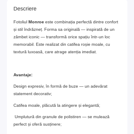
Descriere
Fotoliul
Monroe
este combinația perfectă dintre confort
și stil îndrăzneț. Forma sa originală — inspirată de un
zâmbet iconic — transformă orice spațiu într-un loc
memorabil. Este realizat din catifea roșie moale, cu
textură luxoasă, care atrage atenția imediat.
Avantaje:
Design expresiv, în formă de buze — un adevărat
statement decorativ;
Catifea moale, plăcută la atingere și elegantă;
Umplutură din granule de polistiren — se mulează
perfect și oferă susținere;