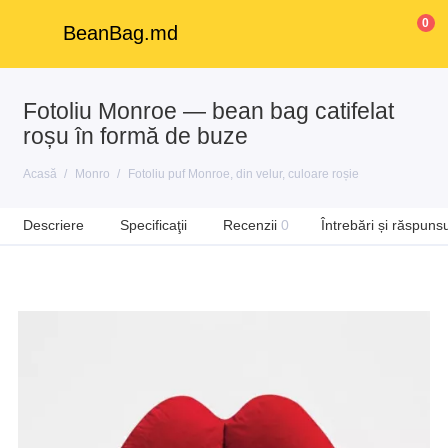
0
BeanBag.md
Fotoliu Monroe — bean bag catifelat
roșu în formă de buze
Acasă
Monro
Fotoliu puf Monroe, din velur, culoare roșie
Descriere
Specificaţii
Recenzii
0
Întrebări și răspunsu