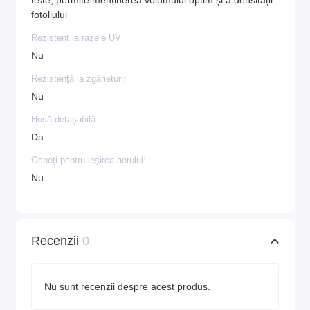
Este, permite menținerea volumului optim și a densității
fotoliului
Rezistent la razele UV
Nu
Rezistență la zgârieturi:
Nu
Husă detașabilă:
Da
Ocheți pentru ieșirea aerului:
Nu
Recenzii
0
Nu sunt recenzii despre acest produs.