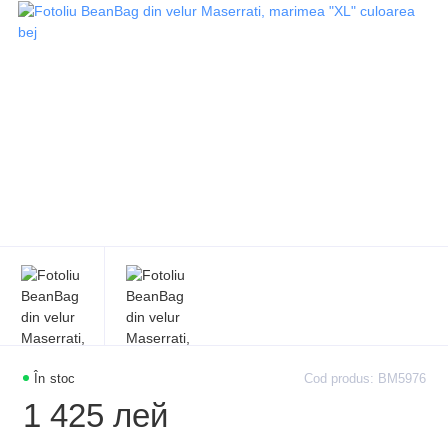
În stoc
Cod produs: BM5976
1 425 лей