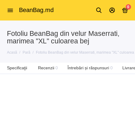
0
BeanBag.md
Fotoliu BeanBag din velur Maserrati,
marimea "XL" culoarea bej
Acasă
Pară
Fotoliu BeanBag din velur Maserrati, marimea "XL" culoarea 
Specificaţii
Recenzii
0
Întrebări și răspunsuri
0
Livrar