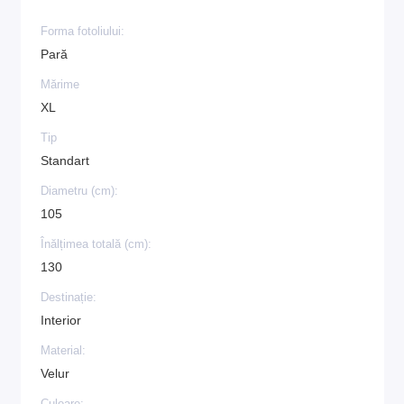
Forma fotoliului:
Pară
Mărime
XL
Tip
Standart
Diametru (cm):
105
Înălțimea totală (cm):
130
Destinație:
Interior
Material:
Velur