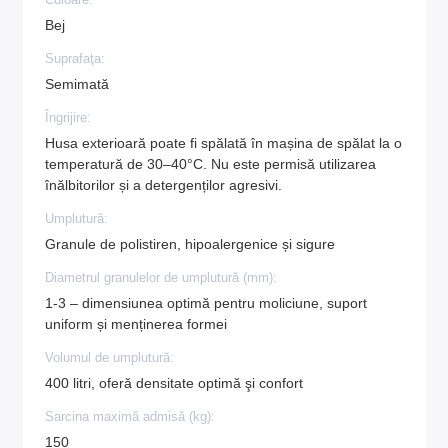
Culoare:
Bej
Suprafaţa:
Semimată
Îngrijire:
Husa exterioară poate fi spălată în mașina de spălat la o
temperatură de 30–40°C. Nu este permisă utilizarea
înălbitorilor și a detergenților agresivi.
Umplutură:
Granule de polistiren, hipoalergenice și sigure
Diametrul granulelor de umplutură (mm):
1-3 – dimensiunea optimă pentru moliciune, suport
uniform și menținerea formei
Volumul de umplutură:
400 litri, oferă densitate optimă şi confort
Sarcina maximă admisă (kg):
150