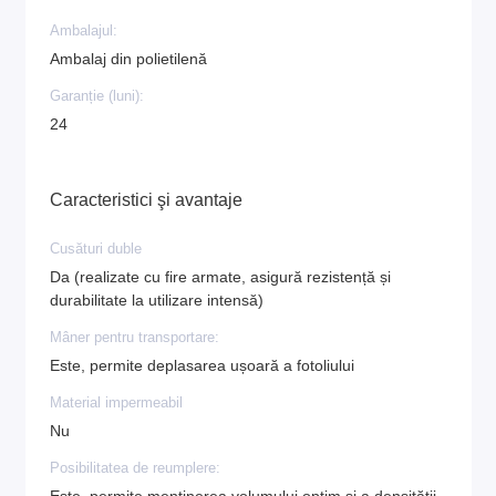
Ambalajul:
Ambalaj din polietilenă
Garanție (luni):
24
Caracteristici şi avantaje
Cusături duble
Da (realizate cu fire armate, asigură rezistență și
durabilitate la utilizare intensă)
Mâner pentru transportare:
Este, permite deplasarea ușoară a fotoliului
Material impermeabil
Nu
Posibilitatea de reumplere: