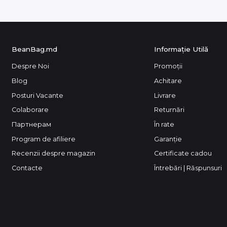
BeanBag.md
Informație Utilă
Despre Noi
Promoții
Blog
Achitare
Posturi Vacante
Livrare
Colaborare
Returnări
Партнерам
În rate
Program de afiliere
Garanție
Recenzii despre magazin
Certificate cadou
Contacte
Întrebări | Răspunsuri