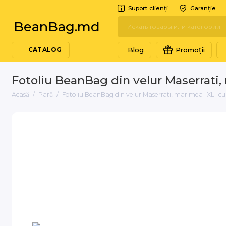
Suport clienți
Garanție
BeanBag.md
Blog
Promoții
CATALOG
Fotoliu BeanBag din velur Maserrati
Acasă
Pară
Fotoliu BeanBag din velur Maserrati, marimea "XL" c