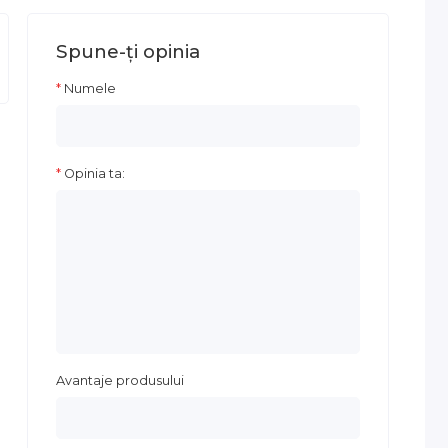
Spune-ţi opinia
Numele
Opinia ta:
Avantaje produsului