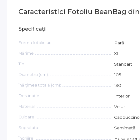
Caracteristici Fotoliu BeanBag di
Specificații
Forma fotoliului:
Pară
Mărime
XL
Tip
Standart
Diametru (cm):
105
Înălțimea totală (cm):
130
Destinație:
Interior
Material:
Velur
Culoare:
Cappuccino
Suprafaţa:
Semimată
Îngrijire:
Husa exterio