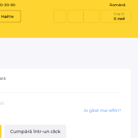
60-30-50
Română
Coș
0
Найти
0 лей
ară
85
Ai găsit mai ieftin?
Cumpără într-un click