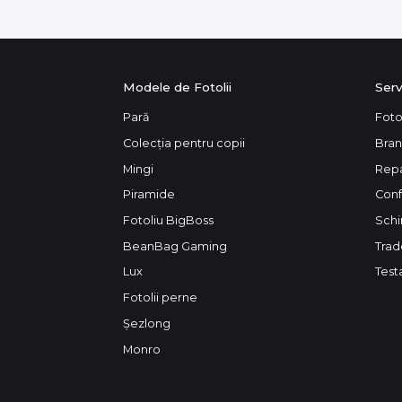
Modele de Fotolii
Serv
Pară
Fotol
Colecția pentru copii
Bran
Mingi
Repa
Piramide
Conf
Fotoliu BigBoss
Schi
BeanBag Gaming
Trad
Lux
Testa
Fotolii perne
Şezlong
Monro