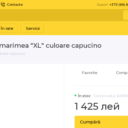
Contacte
Suport
+373 (69) 
În rate
Servicii
, marimea "XL" culoare capucino
uloare capucino
Favorite
Comp
În stoc
Cod produs: BM59
1 425 лей
Cumpără