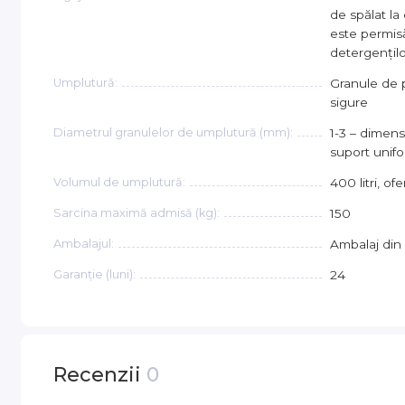
de spălat l
este permisă 
detergențilo
Umplutură:
Granule de p
sigure
Diametrul granulelor de umplutură (mm):
1-3 – dimen
suport unif
Volumul de umplutură:
400 litri, of
Sarcina maximă admisă (kg):
150
Ambalajul:
Ambalaj din 
Garanție (luni):
24
Recenzii
0