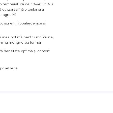
a o temperatură de 30–40°C. Nu
utilizarea înălbitorilor și a
r agresivi.
olistiren, hipoalergenice și
siunea optimă pentru moliciune,
orm și menținerea formei
eră densitate optimă şi confort
polietilenă