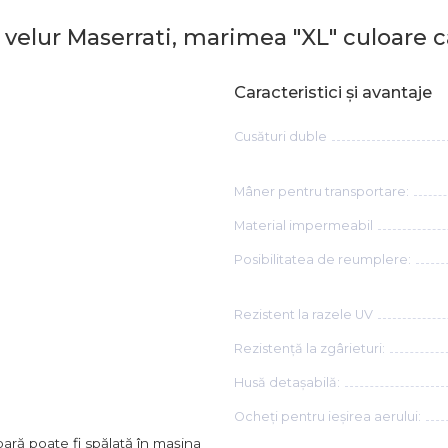
n velur Maserrati, marimea "XL" culoare 
Caracteristici şi avantaje
Cusături duble
Mâner pentru transportare:
Material impermeabil
Posibilitatea de reumplere:
Rezistent la razele UV
Rezistență la zgârieturi:
Husă detașabilă:
Ocheți pentru ieșirea aerului:
ară poate fi spălată în mașina