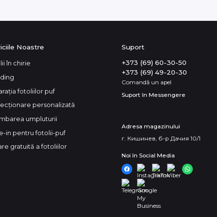
iciile Noastre
Suport
+373 (69) 60-30-50
ii în chirie
+373 (69) 49-20-30
ding
Comandă un apel
rația fotoliilor puf
Suport în Messengere
ecționare personalizată
mbarea umpluturii
Adresa magazinului
e-in pentru fotolii-puf
г. Кишинев, б-р Дачия 10/1
re gratuită a fotoliilor
Noi în Social Media