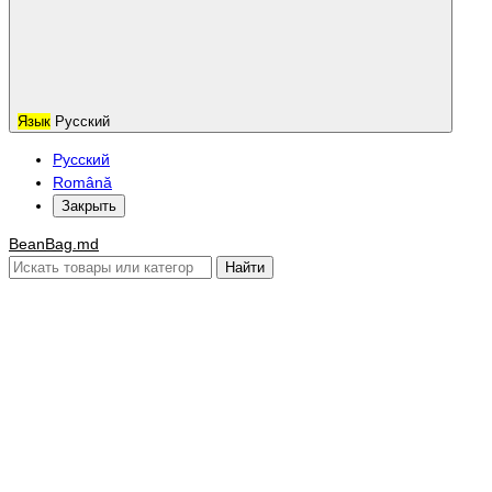
Язык
Русский
Русский
Română
Закрыть
BeanBag.md
Найти