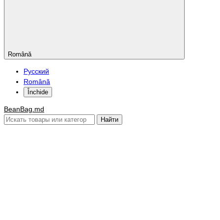
Română
Русский
Română
Închide
BeanBag.md
Найти