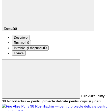
Cumpără
Descriere
Recenzii
0
Întrebări și răspunsuri
0
Livrare
Fire Alize Puffy
98 Roz-liliachiu — pentru proiecte delicate pentru copii și jucării