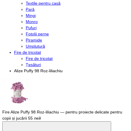
Textile pentru casă
Pară
Mingi
Monro
Pufuri
Fotolii perne
Piramide
Umplutură
Fire de tricotat
Fire de tricotat
Țesături
Alize Puffy 98 Roz-liliachiu
Fire Alize Puffy 98 Roz-liliachiu — pentru proiecte delicate pentru
copii și jucării
55 лей