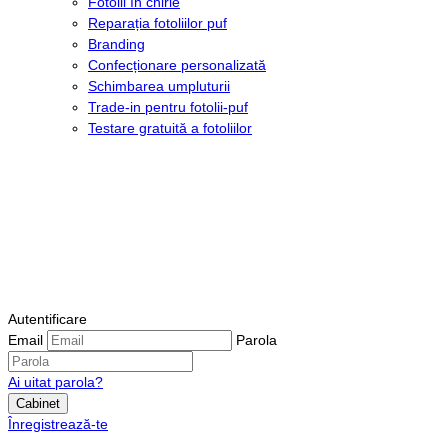
Fotolii în chirie
Reparația fotoliilor puf
Branding
Confecționare personalizată
Schimbarea umpluturii
Trade-in pentru fotolii-puf
Testare gratuită a fotoliilor
Autentificare
Email
Parola
Ai uitat parola?
Cabinet
Înregistrează-te