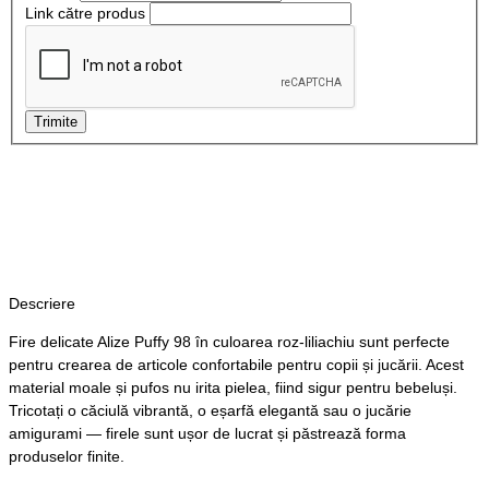
Link către produs
Trimite
Descriere
Fire delicate Alize Puffy 98 în culoarea roz-liliachiu sunt perfecte
pentru crearea de articole confortabile pentru copii și jucării. Acest
material moale și pufos nu irita pielea, fiind sigur pentru bebeluși.
Tricotați o căciulă vibrantă, o eșarfă elegantă sau o jucărie
amigurami — firele sunt ușor de lucrat și păstrează forma
produselor finite.