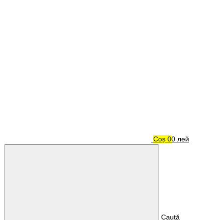
Coș
0
0 лей
Caută