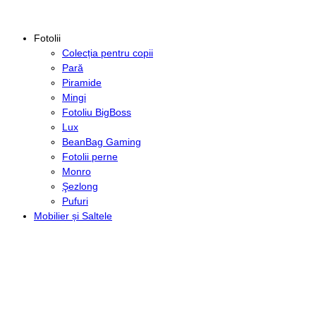
Fotolii
Colecția pentru copii
Pară
Piramide
Mingi
Fotoliu BigBoss
Lux
BeanBag Gaming
Fotolii perne
Monro
Şezlong
Pufuri
Mobilier și Saltele