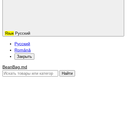
Язык
Русский
Русский
Română
Закрыть
BeanBag.md
Найти