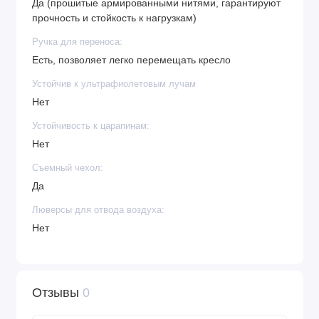
Да (прошитые армированными нитями, гарантируют
прочность и стойкость к нагрузкам)
Ручка для переноса:
Есть, позволяет легко перемещать кресло
Устойчив к ультрафиолетовым лучам
Нет
Устойчивость к царапинам:
Нет
Съемный чехол:
Да
Люверсы для отвода воздуха:
Нет
Отзывы
0