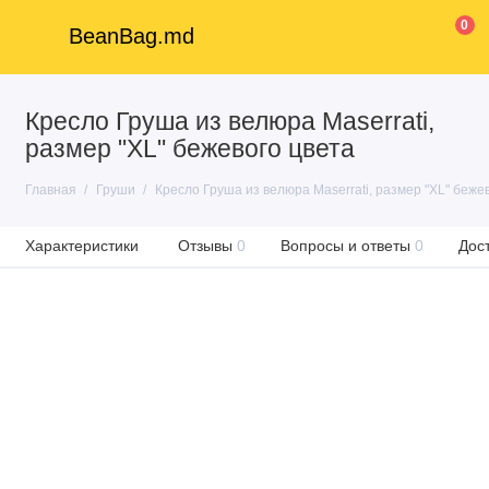
0
BeanBag.md
Кресло Груша из велюра Maserrati,
размер "XL" бежевого цвета
Главная
Груши
Кресло Груша из велюра Maserrati, размер "XL" беже
Характеристики
Отзывы
0
Вопросы и ответы
0
Дос