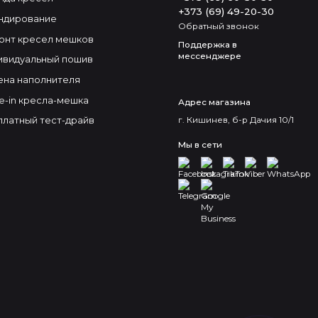
+373 (69) 49-20-30
ндирование
Обратный звонок
онт кресел мешков
Поддержка в
мессенджере
ивидуальный пошив
ена наполнителя
e-in кресла-мешка
Адрес магазина
г. Кишинев, б-р Дачия 10/1
платный тест-драйв
Мы в сети