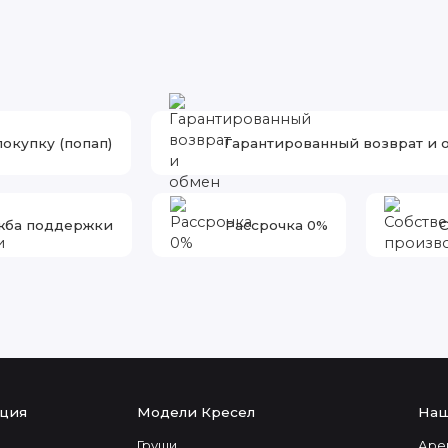
покупку (попап)
Гарантированный возврат и 
жба поддержки
Рассрочка 0%
С
ция
Модели Кресел
Наш
Груши
Аре