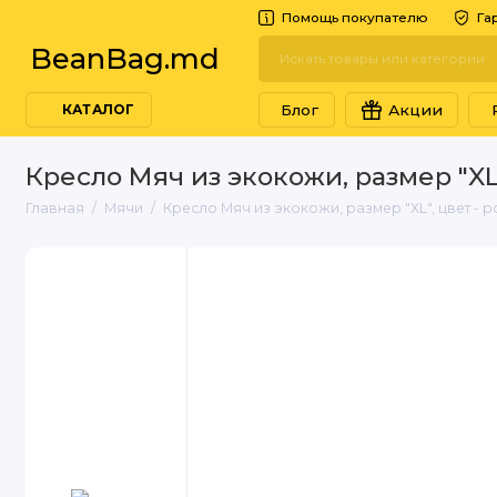
Помощь покупателю
Га
BeanBag.md
Блог
Акции
КАТАЛОГ
Кресло Мяч из экокожи, размер "XL
Главная
Мячи
Кресло Мяч из экокожи, размер "XL", цвет - 