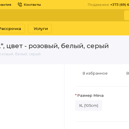
рантия
Контакты
Поддержка
+373 (69) 
Рассрочка
Услуги
", цвет - розовый, белый, серый
розовый, белый, серый
В избранное
В
Размер Мяча
XL (105cm)