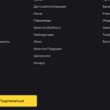
Детская коллекция
Бре
Мячи
Рем
Пирамиды
Инд
Кресло БигБосс
Зам
Геймерские
Trad
икаты
Люкс
Бес
Кресла Подушки
Шезлонги
Монро
Подписаться