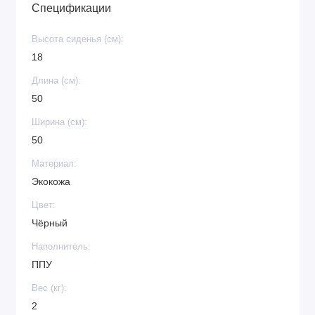
Спецификации
Высота сиденья (см):
18
Длина (см):
50
Ширина (см):
50
Материал:
Экокожа
Цвет:
Чёрный
Наполнитель:
ППУ
Вес (кг):
2