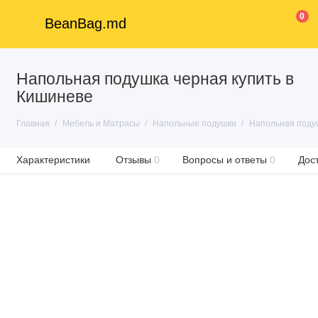
0
BeanBag.md
Напольная подушка черная купить в
Кишиневе
Главная
Мебель и Матрасы
Напольные подушки
Напольная поду
Характеристики
Отзывы
0
Вопросы и ответы
0
Дос