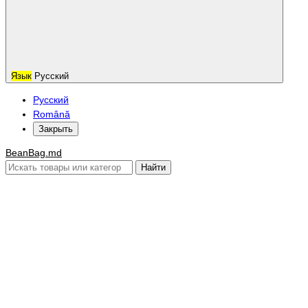
Язык
Русский
Русский
Română
Закрыть
BeanBag.md
Найти