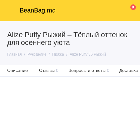
0
BeanBag.md
Alize Puffy Рыжий – Тёплый оттенок
для осеннего уюта
Главная
Рукоделие
Пряжа
Alize Puffy 36 Рыжий
Описание
Отзывы
0
Вопросы и ответы
0
Доставка